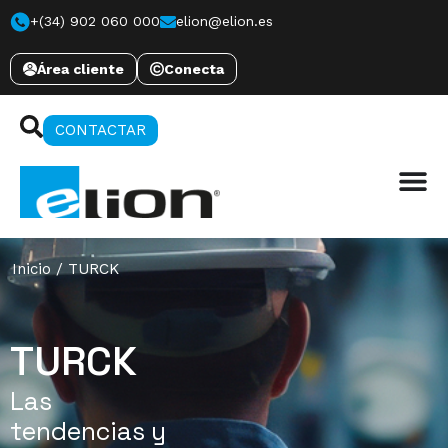
+(34) 902 060 000
elion@elion.es
Área cliente
Conecta
CONTACTAR
Inicio
/
TURCK
TURCK
Las
tendencias y