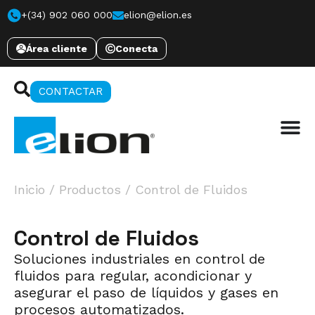
+(34) 902 060 000
elion@elion.es
Área cliente
Conecta
CONTACTAR
Inicio
/
Productos
/
Control de Fluidos
Control de Fluidos
Soluciones industriales en control de
fluidos para regular, acondicionar y
asegurar el paso de líquidos y gases en
procesos automatizados.