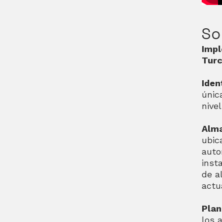
So
Impl
Turc
Iden
únic
nive
Alma
ubic
auto
inst
de a
actu
Plan
los 