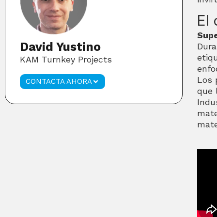
El
Supe
David Yustino
Dura
etiq
KAM Turnkey Projects
enfo
Los 
CONTACTA AHORA
que l
Indu
mate
mate