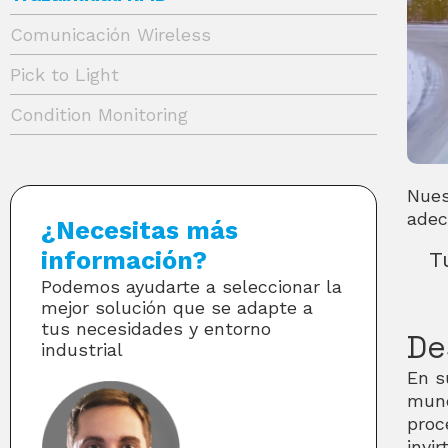
Comunicación Wireless
Pick to Light
Condition Monitoring
Nues
adec
¿Necesitas más
información?
T
Podemos ayudarte a seleccionar la
mejor solución que se adapte a
tus necesidades y entorno
De
industrial
En s
mund
proc
invi