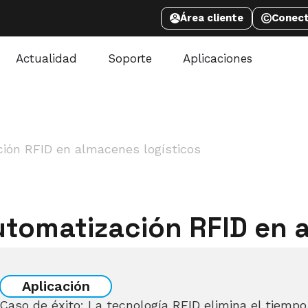
Área cliente
Conec
Actualidad
Soporte
Aplicaciones
ión RFID en almacenes logísticos
tomatización RFID en 
Aplicación
Caso de éxito: La tecnología RFID elimina el tiemp