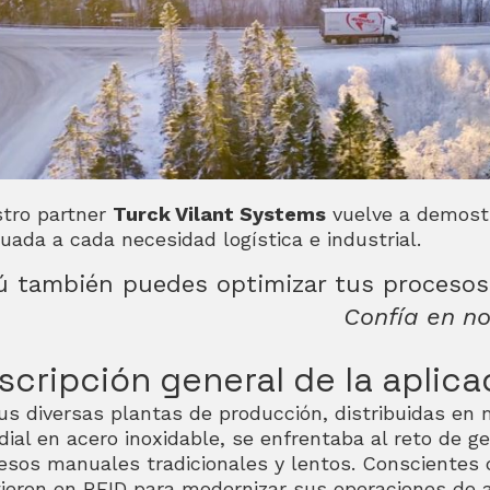
tro partner
Turck Vilant Systems
vuelve a demostr
uada a cada necesidad logística e industrial.
ú también puedes optimizar tus procesos y
Confía en no
scripción general de la aplica
us diversas plantas de producción, distribuidas en 
ial en acero inoxidable, se enfrentaba al reto de g
esos manuales tradicionales y lentos. Conscientes d
rtieron en RFID para modernizar sus operaciones de 