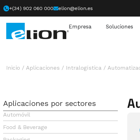
+(34) 902 060 000
elion@elion.es
Empresa
Soluciones
Inicio
/
Aplicaciones
/
Intralogística
/
Automatizac
Au
Aplicaciones por sectores
Automóvil
Food & Beverage
Packaging