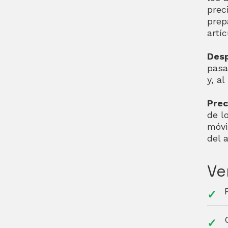
prec
prep
artí
Desp
pasa
y, a
Prec
de l
móvi
del 
Ve