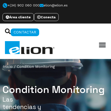
+(34) 902 060 000
elion@elion.es
Área cliente
Conecta
CONTACTAR
Inicio
/
Condition Monitoring
Condition Monitoring
Las
tendencias y