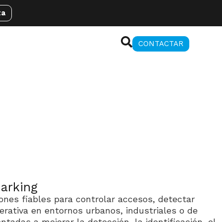
ta
CONTACTAR
parking
iones fiables para controlar accesos, detectar
erativa en entornos urbanos, industriales o de
ntadas a mejorar la detección, la identificación, el