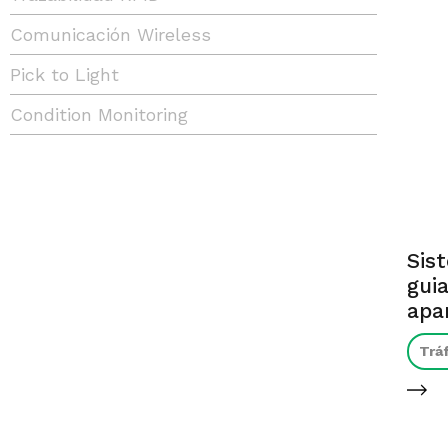
Comunicación Wireless
Pick to Light
Condition Monitoring
Sis
gui
apa
Trá