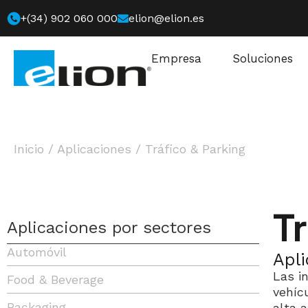
+(34) 902 060 000
elion@elion.es
Empresa
Soluciones
Inicio
/
Aplicaciones
/
Tráfico & Parking
T
Aplicaciones por sectores
Automóvil
Apli
Las i
Food & Beverage
vehíc
Packaging
alta a