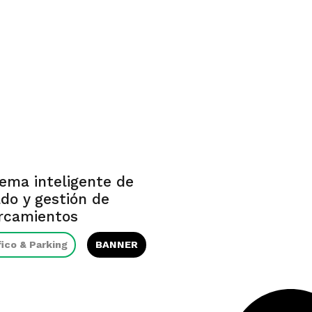
tema inteligente de
ado y gestión de
rcamientos
fico & Parking
BANNER