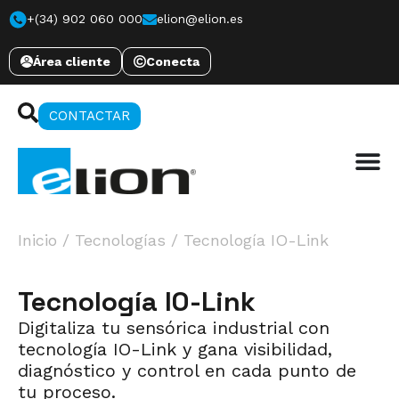
+(34) 902 060 000
elion@elion.es
Área cliente
Conecta
CONTACTAR
Inicio
/
Tecnologías
/
Tecnología IO-Link
Tecnología IO-Link
Digitaliza tu sensórica industrial con
tecnología IO-Link y gana visibilidad,
diagnóstico y control en cada punto de
tu proceso.