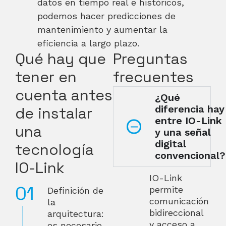
datos en tiempo real e históricos,
podemos hacer predicciones de
mantenimiento y aumentar la
eficiencia a largo plazo.
Qué hay que
Preguntas
tener en
frecuentes
cuenta antes
¿Qué
diferencia hay
de instalar
entre IO-Link
una
y una señal
digital
tecnología
convencional?
IO-Link
IO-Link
permite
Definición de
comunicación
la
bidireccional
arquitectura:
y acceso a
es necesario