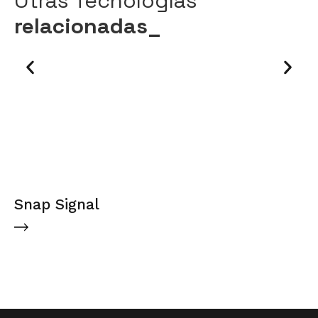
Otras Tecnologías
relacionadas_
Snap Signal
P