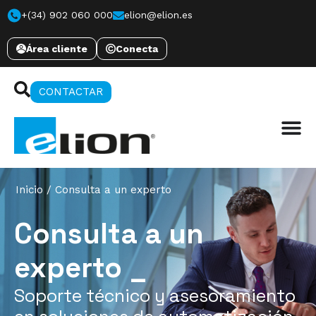
+(34) 902 060 000
elion@elion.es
Área cliente
Conecta
CONTACTAR
Inicio
/
Consulta a un experto
Consulta a un
experto _
Soporte técnico y asesoramiento