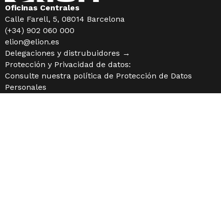
Oficinas Centrales
Calle Farell, 5, 08014 Barcelona
(+34) 902 060 000
elion@elion.es
Delegaciones y distrubuidores →
Protección y Privacidad de datos:
Consulte nuestra política de
Protección de Datos
Personales
Empresa
Quiénes somos
Contactar
Trabaja con nosotros
Soluciones
Productos
Sectores
Tecnologías
Valor Añadido
Actualidad