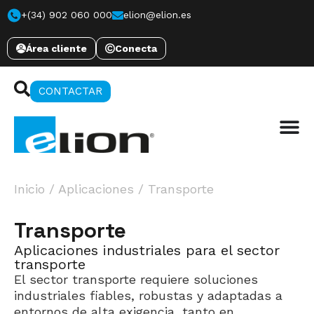
+(34) 902 060 000
elion@elion.es
Área cliente
Conecta
CONTACTAR
Inicio
/
Aplicaciones
/
Transporte
Transporte
Aplicaciones industriales para el sector
transporte
El sector transporte requiere soluciones
industriales fiables, robustas y adaptadas a
entornos de alta exigencia, tanto en