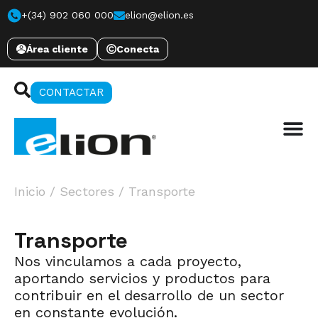
+(34) 902 060 000
elion@elion.es
Área cliente
Conecta
CONTACTAR
Inicio
/
Sectores
/
Transporte
Transporte
Nos vinculamos a cada proyecto,
aportando servicios y productos para
contribuir en el desarrollo de un sector
en constante evolución.