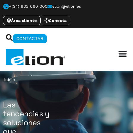
+(34) 902 060 000
elion@elion.es
Área cliente
Conecta
CONTACTAR
Inicio
Las
tendencias y
soluciones
que