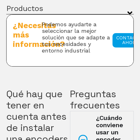
Productos
¿Necesitas
Podemos ayudarte a
seleccionar la mejor
más
solución que se adapte a
CONTACT
información?
AHORA
tus necesidades y
entorno industrial
Qué hay que
Preguntas
tener en
frecuentes
cuenta antes
¿Cuándo
conviene
de instalar
usar un
una encoders
encoder