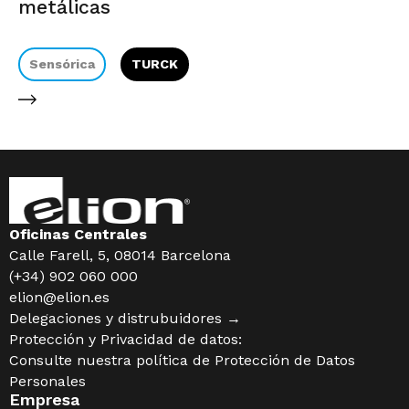
metálicas
Sensórica
TURCK
S
Oficinas Centrales
Calle Farell, 5, 08014 Barcelona
(+34) 902 060 000
elion@elion.es
Delegaciones y distrubuidores →
Protección y Privacidad de datos:
Consulte nuestra política de
Protección de Datos
Personales
Empresa