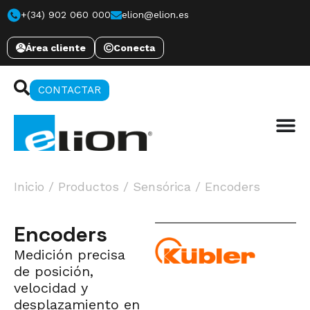
+(34) 902 060 000
elion@elion.es
Área cliente
Conecta
CONTACTAR
Inicio
/
Productos
/
Sensórica
/
Encoders
Encoders
Medición precisa
de posición,
velocidad y
desplazamiento en