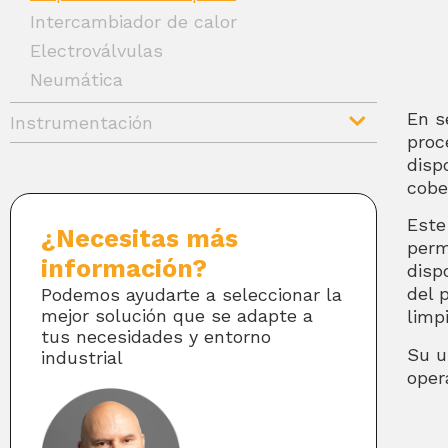
Intercambiador de calor
Electroválvulas
Neumática
En s
Instrumentación
proc
disp
cobe
Este
¿Necesitas más
perm
información?
disp
del 
Podemos ayudarte a seleccionar la
mejor solución que se adapte a
limp
tus necesidades y entorno
Su u
industrial
oper