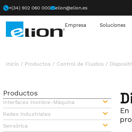
+(34) 902 060 000
elion@elion.es
Empresa
Soluciones
Inicio
/
Productos
/
Control de Fluidos
/
Disposit
Productos
D
Interfaces Hombre-Máquina
En 
Redes Industriales
pro
Sensórica