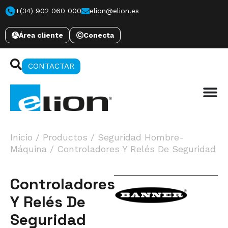
+(34) 902 060 000
elion@elion.es
Área cliente
Conecta
CONTACTAR
Inicio
/
Productos
/
Seguridad Hombre-
Máquina
/
Controladores Y Relés De Seguridad
Controladores
Y Relés De
Seguridad