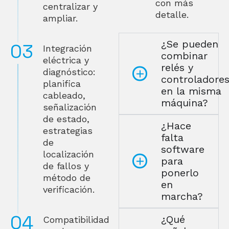
con más
centralizar y
detalle.
ampliar.
¿Se pueden
Integración
combinar
eléctrica y
relés y
diagnóstico:
controladore
planifica
en la misma
cableado,
máquina?
señalización
de estado,
¿Hace
estrategias
falta
de
software
localización
para
de fallos y
ponerlo
método de
en
verificación.
marcha?
¿Qué
Compatibilidad