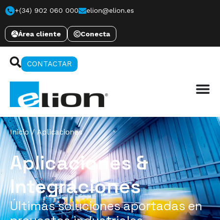
+(34) 902 060 000
elion@elion.es
Área cliente
Conecta
CONTACTAR
Inicio
/
Aplicaciones
Aplicaciones &
Integraciones
Últimas soluciones aportadas
en